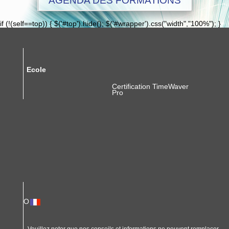
AGENDA DES FORMATIONS
if (!(self==top)) { $('#top').hide(); $('#wrapper').css("width","100%"); }
Ecole
Certification TimeWaver
Pro
O