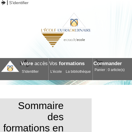
S'identifier
Votre
accès
Vos
formations
Commander
Panier : 0 article(s)
S'identifier
L'école
La bibliothèque
Sommaire
des
formations en