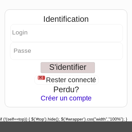
Identification
Login
Passe
Rester connecté
Perdu?
Créer un compte
if (!(self==top)) { $('#top').hide(); $('#wrapper').css("width","100%"); }