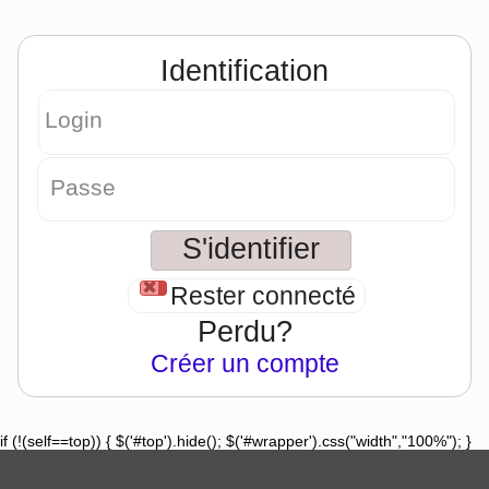
Identification
Login
Passe
Rester connecté
Perdu?
Créer un compte
if (!(self==top)) { $('#top').hide(); $('#wrapper').css("width","100%"); }