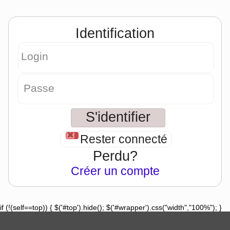
Identification
Login
Passe
Rester connecté
Perdu?
Créer un compte
if (!(self==top)) { $('#top').hide(); $('#wrapper').css("width","100%"); }